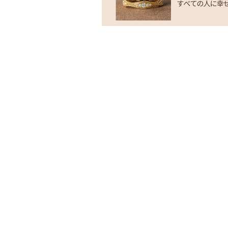
BRAND
CAFERING
CAFERING K
fika
ENGAGEMENT RING
WEDDIN