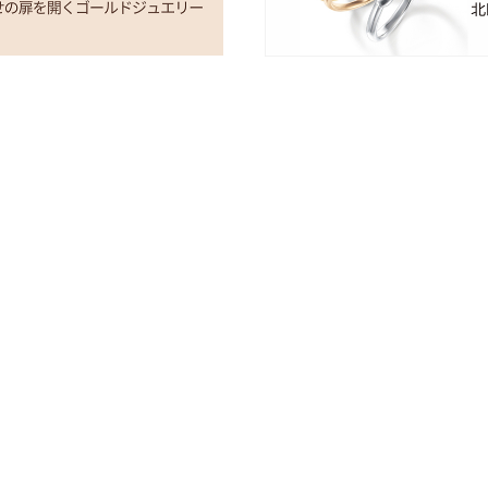
G RING