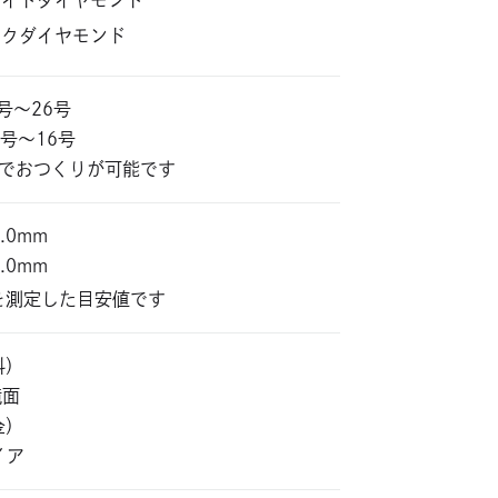
ワイトダイヤモンド
ンクダイヤモンド
5号〜26号
 5号～16号
位でおつくりが可能です
3.0mm
3.0mm
を測定した目安値です
料）
鏡面
金）
イア