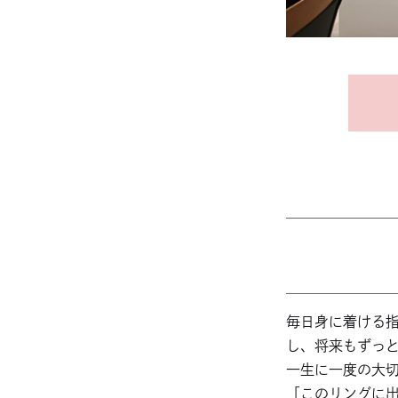
毎日身に着ける
し、将来もずっ
一生に一度の大
「このリングに