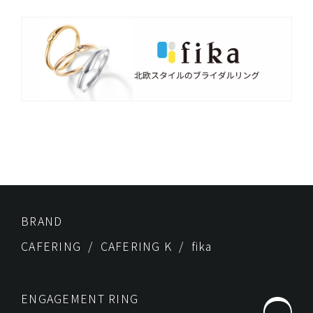
BRAND
CAFERING
CAFERING K
fika
ENGAGEMENT RING