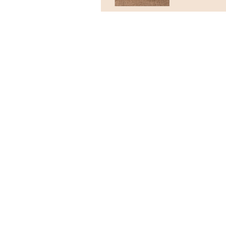
BRAND
CAFERING
CAFERING K
fika
ENGAGEMENT RING
WEDDIN
婚約指輪
結婚指輪